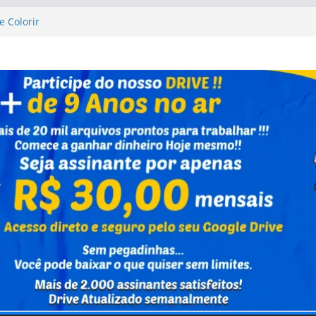
e Colorir
 Up Altas Aventuras
 Up Altas Aventuras
Caixa Capivara
nho