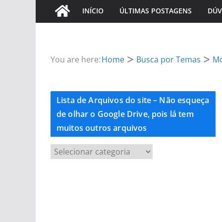
INÍCIO
ÚLTIMAS POSTAGENS
DÚV
You are here:
Home
Busca por Temas
M
Lista de Arquivos do site – Não esqueça
de olhar o Google Drive, pois lá tem
muitos outros arquivos
L
i
s
t
a
d