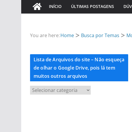
INÍCIO
ÚLTIMAS POSTAGENS
DÚV
You are here:
Home
Busca por Temas
M
Lista de Arquivos do site – Não esqueça
de olhar o Google Drive, pois lá tem
muitos outros arquivos
L
i
s
t
a
d