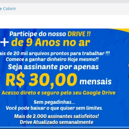
e Colorir
 Up Altas Aventuras
 Up Altas Aventuras
Caixa Capivara
nho