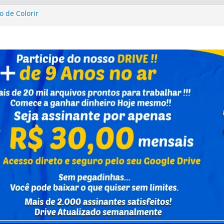
o de Colorir
sta Up Altas Aventuras
sta Up Altas Aventuras
al Caixa Capivara
vrinho