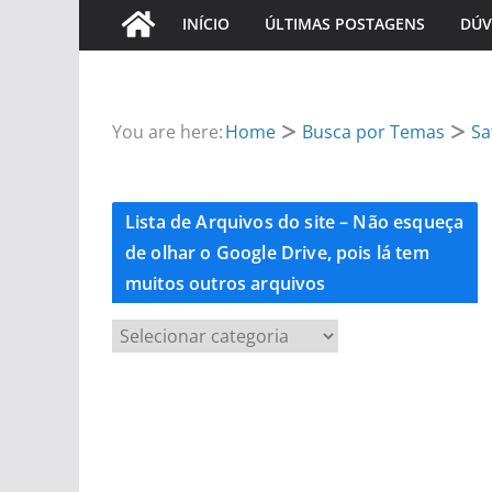
INÍCIO
ÚLTIMAS POSTAGENS
DÚV
You are here:
Home
Busca por Temas
Sa
Lista de Arquivos do site – Não esqueça
de olhar o Google Drive, pois lá tem
muitos outros arquivos
L
i
s
t
a
d