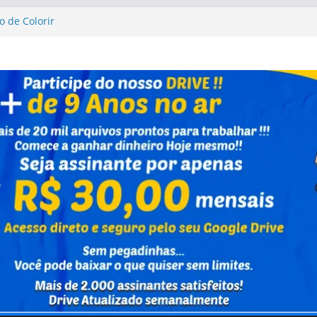
o de Colorir
sta Up Altas Aventuras
sta Up Altas Aventuras
al Caixa Capivara
vrinho