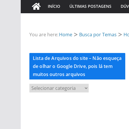
INÍCIO
ÚLTIMAS POSTAGENS
DÚV
You are here:
Home
Busca por Temas
Ho
Lista de Arquivos do site – Não esqueça
de olhar o Google Drive, pois lá tem
muitos outros arquivos
L
i
s
t
a
d