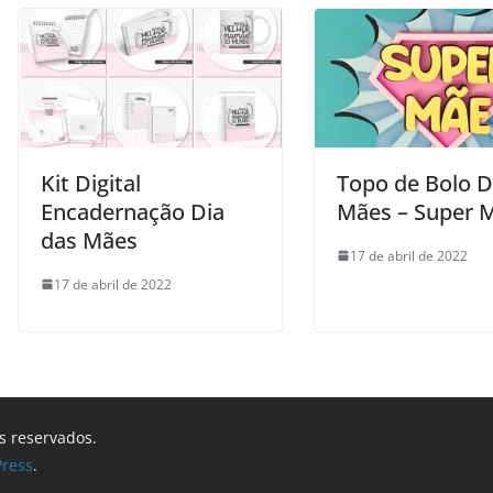
Kit Digital
Topo de Bolo D
Encadernação Dia
Mães – Super 
das Mães
17 de abril de 2022
17 de abril de 2022
os reservados.
ress
.