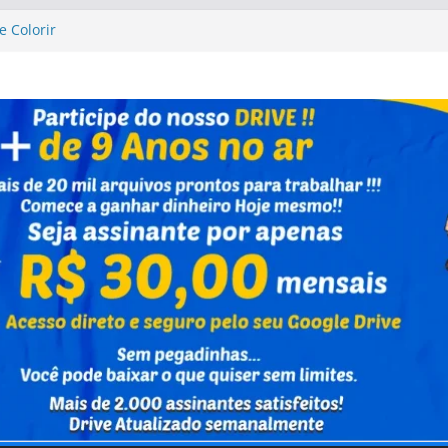
e Colorir
 Up Altas Aventuras
 Up Altas Aventuras
Caixa Capivara
nho