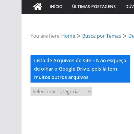
INÍCIO
ÚLTIMAS POSTAGENS
DÚV
You are here:
Home
Busca por Temas
Di
Lista de Arquivos do site – Não esqueça
de olhar o Google Drive, pois lá tem
muitos outros arquivos
L
i
s
t
a
d