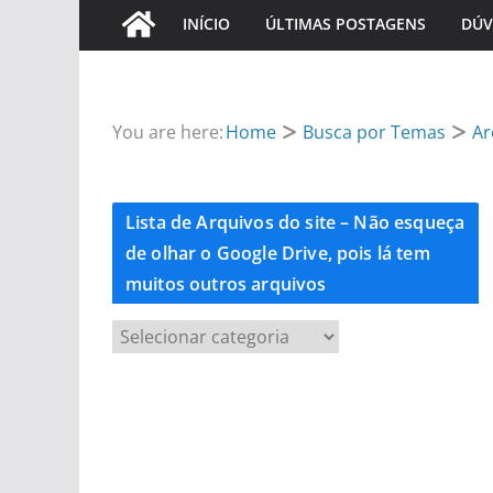
INÍCIO
ÚLTIMAS POSTAGENS
DÚV
You are here:
Home
Busca por Temas
Ar
Lista de Arquivos do site – Não esqueça
de olhar o Google Drive, pois lá tem
muitos outros arquivos
L
i
s
t
a
d