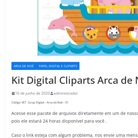
ARCA DE NOÉ
PAPEL DIGITAL E CLIPARTS
Kit Digital Cliparts Arca de
16 de junho de 2020
administrador
Código: VET : Scrap Digital – Arca de Noé – 01
Acesse esse pacote de arquivos diretamente em um de nossos
pois ele estará 24 horas disponível para você .
Caso o link esteja com algum problema, nos envie uma men