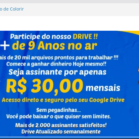
o de Colorir
sta Up Altas Aventuras
sta Up Altas Aventuras
al Caixa Capivara
vrinho