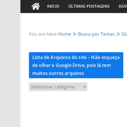
INÍCIO
ÚLTIMAS POSTAGENS
DÚV
You are here:
Home
Busca por Temas
Di
Lista de Arquivos do site – Não esqueça
de olhar o Google Drive, pois lá tem
muitos outros arquivos
L
i
s
t
a
d