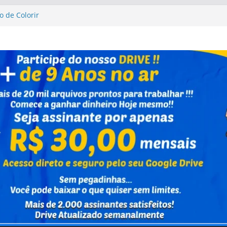
o de Colorir
sta Up Altas Aventuras
sta Up Altas Aventuras
al Caixa Capivara
vrinho