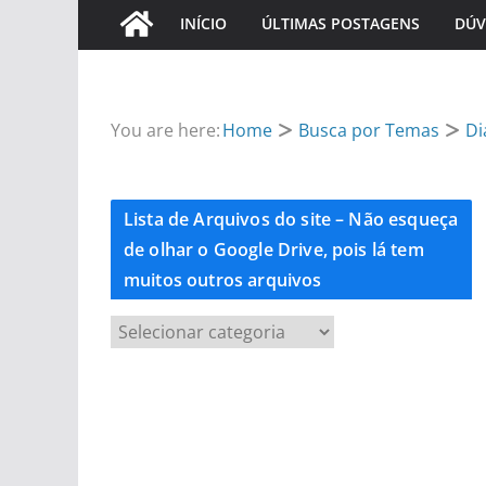
INÍCIO
ÚLTIMAS POSTAGENS
DÚV
You are here:
Home
Busca por Temas
Di
Lista de Arquivos do site – Não esqueça
de olhar o Google Drive, pois lá tem
muitos outros arquivos
L
i
s
t
a
d