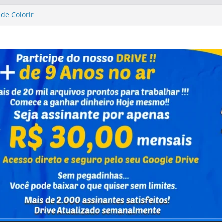
de Colorir
ta Up Altas Aventuras
ta Up Altas Aventuras
 Caixa Capivara
rinho