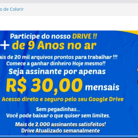
o de Colorir
sta Up Altas Aventuras
sta Up Altas Aventuras
al Caixa Capivara
vrinho