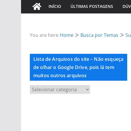
INÍCIO
ÚLTIMAS POSTAGENS
DÚV
You are here:
Home
Busca por Temas
Su
Lista de Arquivos do site – Não esqueça
de olhar o Google Drive, pois lá tem
muitos outros arquivos
L
i
s
t
a
d