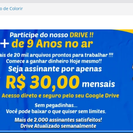
o de Colorir
sta Up Altas Aventuras
sta Up Altas Aventuras
al Caixa Capivara
vrinho