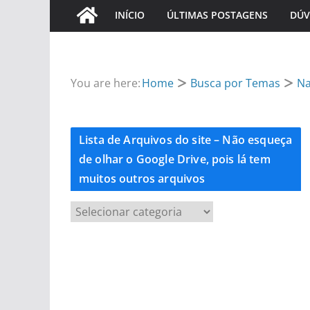
INÍCIO
ÚLTIMAS POSTAGENS
DÚV
You are here:
Home
Busca por Temas
Na
Lista de Arquivos do site – Não esqueça
de olhar o Google Drive, pois lá tem
muitos outros arquivos
L
i
s
t
a
d