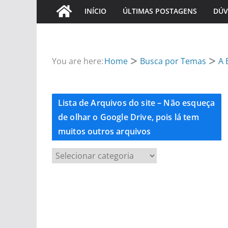
INÍCIO
ÚLTIMAS POSTAGENS
DÚV
You are here:
Home
Busca por Temas
A 
Lista de Arquivos do site – Não esqueça
de olhar o Google Drive, pois lá tem
muitos outros arquivos
L
i
s
t
a
d