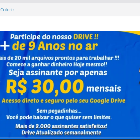
Colorir
Up Altas Aventuras
Up Altas Aventuras
ixa Capivara
ho